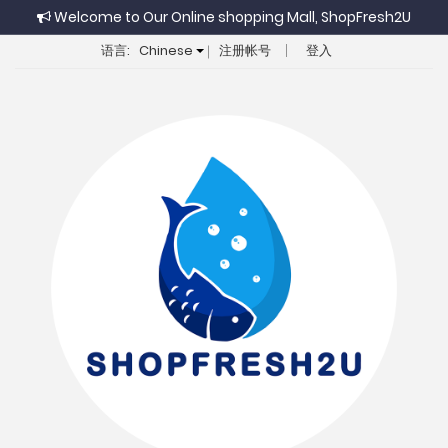
Welcome to Our Online shopping Mall, ShopFresh2U
语言:
Chinese
注册帐号
登入