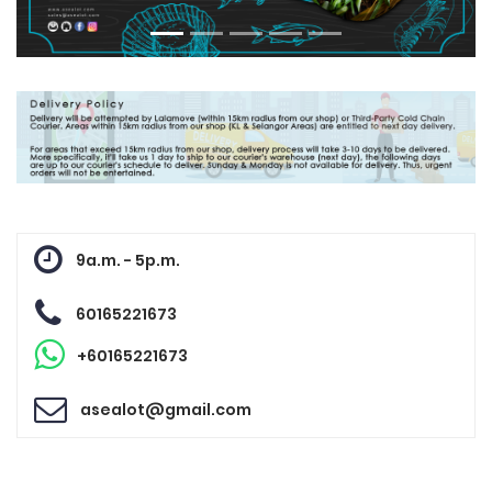
9a.m. - 5p.m.
60165221673
+60165221673
asealot@gmail.com