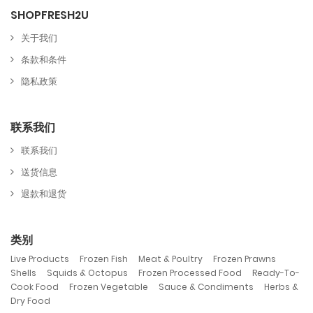
SHOPFRESH2U
关于我们
条款和条件
隐私政策
联系我们
联系我们
送货信息
退款和退货
类别
,
,
,
,
Live Products
Frozen Fish
Meat & Poultry
Frozen Prawns
,
,
,
Shells
Squids & Octopus
Frozen Processed Food
Ready-To-
,
,
,
Cook Food
Frozen Vegetable
Sauce & Condiments
Herbs &
Dry Food