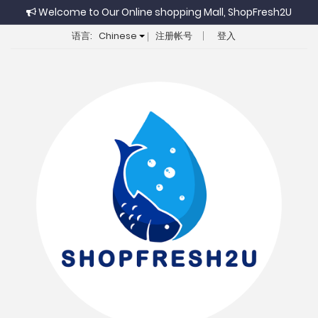
Welcome to Our Online shopping Mall, ShopFresh2U
语言:
Chinese
注册帐号
登入