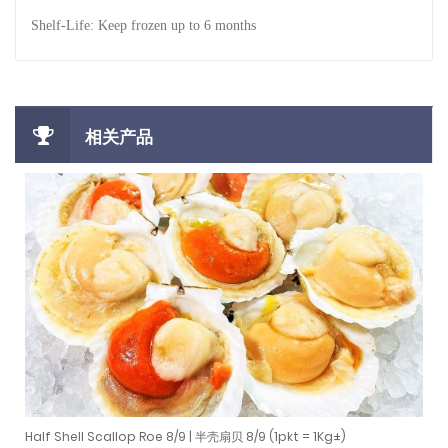
Shelf-Life: Keep frozen up to 6 months
相关产品
Half Shell Scallop Roe 8/9 | 半壳扇贝 8/9 (1pkt = 1Kg±)
Half Shell Scallop Roe 8/9 | 半壳扇贝 8/9 (1pkt = 1Kg±)