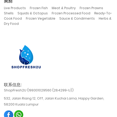
类别
,
,
,
,
Live Products
Frozen Fish
Meat & Poultry
Frozen Prawns
,
,
,
Shells
Squids & Octopus
Frozen Processed Food
Ready-To-
,
,
,
Cook Food
Frozen Vegetable
Sauce & Condiments
Herbs &
Dry Food
联系信息:
ShopFresh2U (199301029560 (284299-U))
532, Jalan Riang 12, Off, Jalan Kuchai Lama, Happy Garden,
58200 Kuala Lumpur