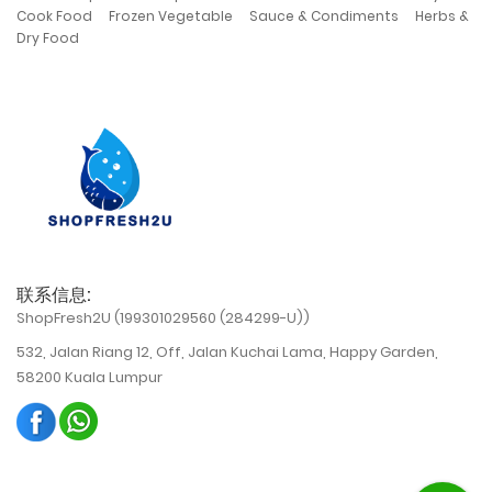
,
,
,
Cook Food
Frozen Vegetable
Sauce & Condiments
Herbs &
Dry Food
联系信息:
ShopFresh2U (199301029560 (284299-U))
532, Jalan Riang 12, Off, Jalan Kuchai Lama, Happy Garden,
58200 Kuala Lumpur