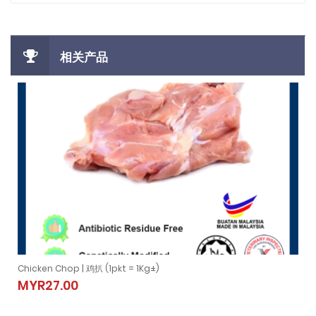
相关产品
Chicken Chop | 鸡扒 (1pkt = 1Kg±)
Chicken Chop | 鸡扒 (1pkt = 1Kg±)
MYR27.00
MYR27.00