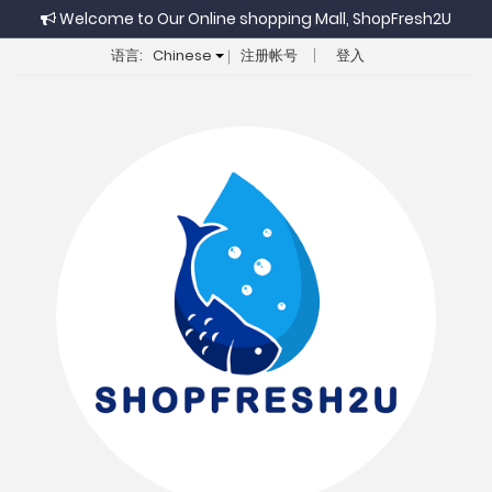
Welcome to Our Online shopping Mall, ShopFresh2U
语言:
Chinese
注册帐号
登入